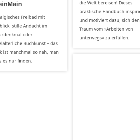
die Welt bereisen! Dieses
einMain
praktische Handbuch inspiri
algisches Freibad mit
und motiviert dazu, sich den
blick, stille Andacht im
Traum vom »Arbeiten von
urdenkmal oder
unterwegs« zu erfüllen.
elalterliche Buchkunst – das
k ist manchmal so nah, man
 es nur finden.