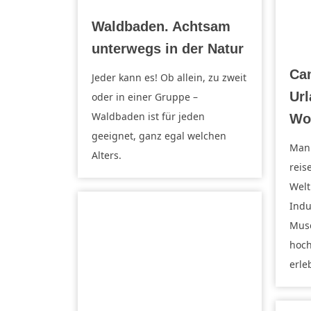
Waldbaden. Achtsam
unterwegs in der Natur
Cam
Jeder kann es! Ob allein, zu zweit
Ur
oder in einer Gruppe –
Waldbaden ist für jeden
Wo
geeignet, ganz egal welchen
Man 
Alters.
reis
Welt
Indu
Muse
hoc
erle