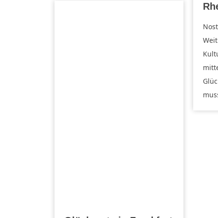
Rh
Nost
Weit
Kult
mitt
Glüc
muss