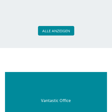
Dein nächstes Abenteuer beginnt zu Hause, direkt um
die Ecke! 50 Impulse für wunder­baren Erfahrungen
ganz in deiner Nähe.
ALLE ANZEIGEN
Vantastic Office