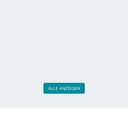
Micro-Abenteuer für zu Hause
Dein nächstes Abenteuer beginnt zu Hause, direkt um
die Ecke! 50 Impulse für wunder­baren Erfahrungen
ganz in deiner Nähe.
ALLE ANZEIGEN