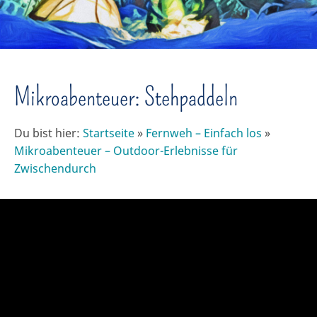
Mikroabenteuer: Stehpaddeln
Du bist hier:
Startseite
»
Fernweh – Einfach los
»
Mikroabenteuer – Outdoor-Erlebnisse für
Zwischendurch