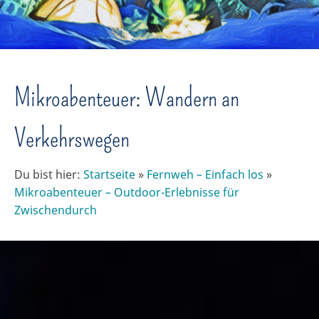
Mikroabenteuer: Wandern an
Verkehrswegen
Du bist hier:
Startseite
»
Fernweh – Einfach los
»
Mikroabenteuer – Outdoor-Erlebnisse für
Zwischendurch